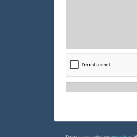
Deze site is onderdeel van
www.exto.art
. 