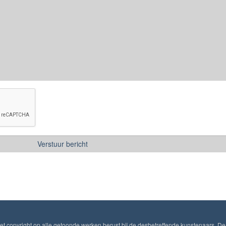
Het copyright op alle getoonde werken berust bij de desbetreffende kunstenaars. De