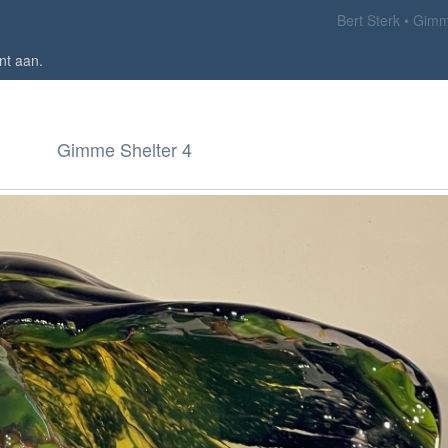
Bert Sterk
Gimm
nt aan
.
Gimme Shelter 4