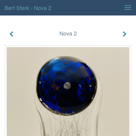
Bert Sterk - Nova 2
Tog
navi
Nova 2