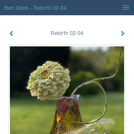
Bert Sterk - Rebirth 02-04
Tog
navi
Rebirth 02-04