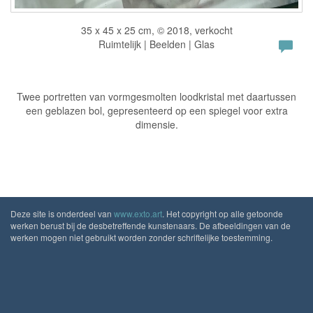
35 x 45 x 25 cm, © 2018, verkocht
Ruimtelijk | Beelden | Glas
Twee portretten van vormgesmolten loodkristal met daartussen
een geblazen bol, gepresenteerd op een spiegel voor extra
dimensie.
Deze site is onderdeel van
www.exto.art
. Het copyright op alle getoonde
werken berust bij de desbetreffende kunstenaars. De afbeeldingen van de
werken mogen niet gebruikt worden zonder schriftelijke toestemming.