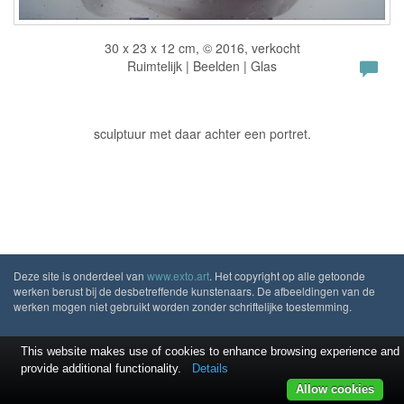
30 x 23 x 12 cm, © 2016, verkocht
Ruimtelijk | Beelden | Glas
sculptuur met daar achter een portret.
Deze site is onderdeel van
www.exto.art
. Het copyright op alle getoonde
werken berust bij de desbetreffende kunstenaars. De afbeeldingen van de
werken mogen niet gebruikt worden zonder schriftelijke toestemming.
This website makes use of cookies to enhance browsing experience and
provide additional functionality.
Details
Allow cookies