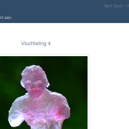
Bert Sterk
V
nt aan
.
Vluchteling 4