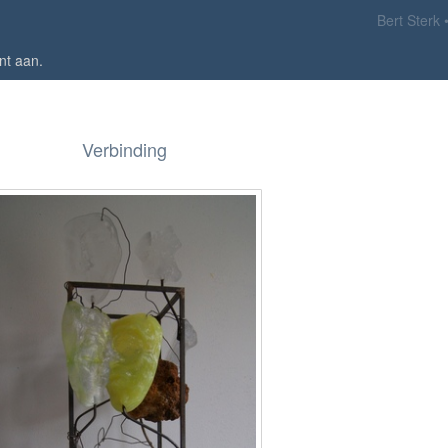
Bert Sterk
nt aan
.
Verbinding