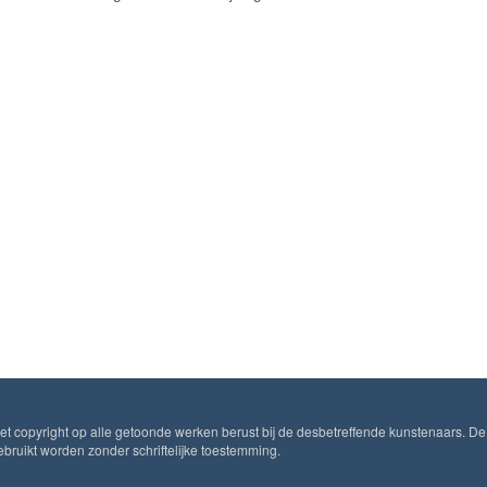
Het copyright op alle getoonde werken berust bij de desbetreffende kunstenaars. De
ruikt worden zonder schriftelijke toestemming.