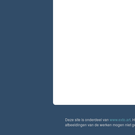
Deze site is onderdeel van
www.exto.art
. 
afbeeldingen van de werken mogen niet geb