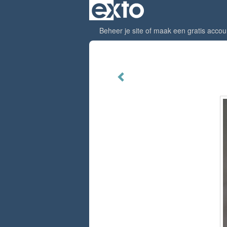
Beheer je site
of
maak een gratis accou